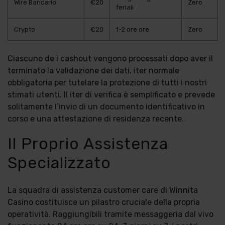
Wire Bancario
€20
Zero
feriali
Crypto
€20
1-2 ore ore
Zero
Ciascuno de i cashout vengono processati dopo aver il
terminato la validazione dei dati, iter normale
obbligatoria per tutelare la protezione di tutti i nostri
stimati utenti. Il iter di verifica è semplificato e prevede
solitamente l’invio di un documento identificativo in
corso e una attestazione di residenza recente.
Il Proprio Assistenza
Specializzato
La squadra di assistenza customer care di Winnita
Casino costituisce un pilastro cruciale della propria
operatività. Raggiungibili tramite messaggeria dal vivo