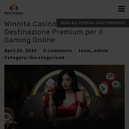
Winnita Casinò: La Tua
Destinazione Premium per il
Gaming Online
April 25, 2026
0 comments
team_admin
Category:
Uncategorized