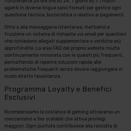
funzionante 24 ore ore su 24, 7 giorni su 7, i nostri
agenti in diverse lingue sono formati per gestire ogni
questione tecnica, burocratica o relativa ai pagamenti.
Oltre a alla messaggeria istantanea, mettiamo a
fruizione un sistema di richieste via email per questioni
che richiedono allegati supplementare o verifiche più
approfondite. La area FAQ del proprio website risulta
continuamente rinnovata con le quesiti più frequenti,
permettendo di reperire soluzioni rapide alle
problematiche frequenti senza dovere raggiungere in
modo diretto l’assistenza.
Programma Loyalty e Benefici
Esclusivi
Ricompensiamo la costanza di gaming attraverso un
meccanismo a tier scalabili che attiva privilegi
maggiori. Ogni puntata contribuisce alla raccolta di