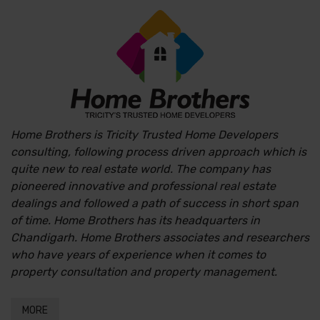
Home Brothers is Tricity Trusted Home Developers
consulting, following process driven approach which is
quite new to real estate world. The company has
pioneered innovative and professional real estate
dealings and followed a path of success in short span
of time. Home Brothers has its headquarters in
Chandigarh. Home Brothers associates and researchers
who have years of experience when it comes to
property consultation and property management.
MORE