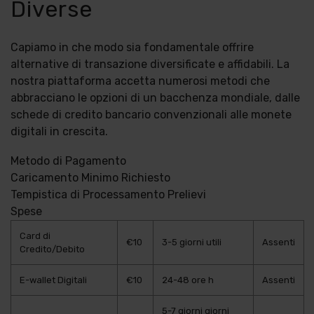
Diverse
Capiamo in che modo sia fondamentale offrire
alternative di transazione diversificate e affidabili. La
nostra piattaforma accetta numerosi metodi che
abbracciano le opzioni di un bacchenza mondiale, dalle
schede di credito bancario convenzionali alle monete
digitali in crescita.
Metodo di Pagamento
Caricamento Minimo Richiesto
Tempistica di Processamento Prelievi
Spese
Card di
€10
3-5 giorni utili
Assenti
Credito/Debito
E-wallet Digitali
€10
24-48 ore h
Assenti
5-7 giorni giorni