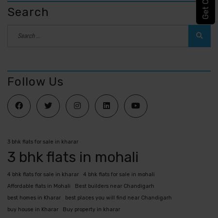
Search
Follow Us
3 bhk flats for sale in kharar
3 bhk flats in mohali
4 bhk flats for sale in kharar
4 bhk flats for sale in mohali
Affordable flats in Mohali
Best builders near Chandigarh
best homes in Kharar
best places you will find near Chandigarh
buy house in Kharar
Buy property in kharar