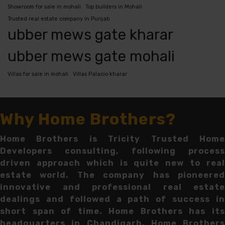
Showroom for sale in mohali
Top builders in Mohali
Trusted real estate company in Punjab
ubber mews gate kharar
ubber mews gate mohali
Villas for sale in mohali
Villas Palacio kharar
Why Home Brothers?
Home Brothers is Tricity Trusted Home
Developers consulting, following process
driven approach which is quite new to real
estate world. The company has pioneered
innovative and professional real estate
dealings and followed a path of success in
short span of time. Home Brothers has its
headquarters in Chandigarh. Home Brothers