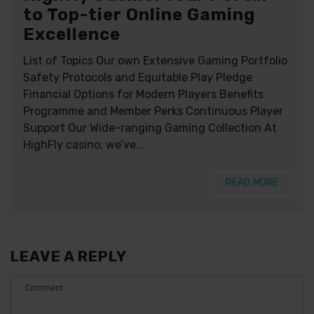
to Top-tier Online Gaming
Excellence
List of Topics Our own Extensive Gaming Portfolio
Safety Protocols and Equitable Play Pledge
Financial Options for Modern Players Benefits
Programme and Member Perks Continuous Player
Support Our Wide-ranging Gaming Collection At
HighFly casino, we’ve...
READ MORE
LEAVE A REPLY