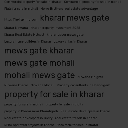
Commercial property for sale in kharar
Commercial property for sale in mohali
Flats for sale in mohali
Home Brothers real estate advantage
kharar mews gate
https://hellspinhu.com
Kharar Nirwana
Kharar property investment 2025
Kharar Real Estate Hotspot
kharar ubber mews gate
Luxury home builders in Kharar
Luxury villas in Kharar
mews gate kharar
mews gate mohali
mohali mews gate
Nirwana Heights
Nirwana Kharar
Nirwana Mohali
Property consultants in Chandigarh
property for sale in kharar
property for sale in mohali
property for sale in tricity
property in Kharar near Chandigarh
Real estate developers in Kharar
Real estate developers in Tricity
real estate trends in Kharar
RERA approved projects in Kharar
Showroom for sale in kharar