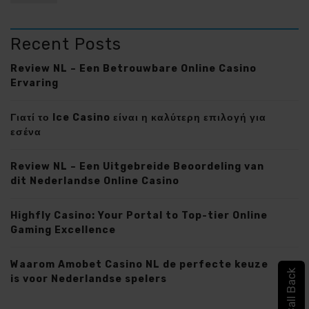
Recent Posts
Review NL – Een Betrouwbare Online Casino
Ervaring
Γιατί το Ice Casino είναι η καλύτερη επιλογή για
εσένα
Review NL – Een Uitgebreide Beoordeling van
dit Nederlandse Online Casino
Highfly Casino: Your Portal to Top-tier Online
Gaming Excellence
Waarom Amobet Casino NL de perfecte keuze
Get Call Back
is voor Nederlandse spelers